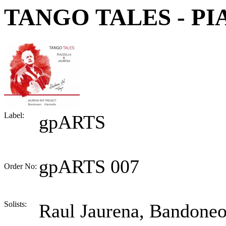
TANGO TALES - P
Label:
gpARTS
gpARTS 007
Order No:
Solists:
Raul Jaurena, Bandone