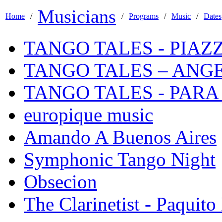
Musicians
Home
/
/
Programs
/
Music
/
Dates
TANGO TALES - PIA
TANGO TALES – ANG
TANGO TALES - PARA
europique music
Amando A Buenos Aires
Symphonic Tango Night
Obsecion
The Clarinetist - Paquito