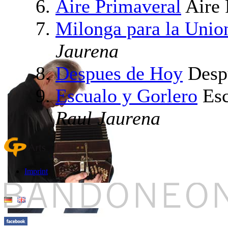
Aire Primaveral
Aire 
Milonga para la Unio
Jaurena
Despues de Hoy
Desp
Escualo y Gorlero
Esc
Raul Jaurena
Imprint