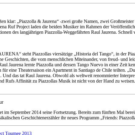
aßen klar: „Piazzolla & Jaurena“ -zwei große Namen, zwei Großmeiste
na Ruf Project laden die beiden Musiker im Rahmen der Veröffentlich
onen des langjährigen Piazzolla-Weggefährten Raul Jaurena. Schnell wir
A“ steht Piazzollas viersätzige „Historia del Tango“, in der Piazz
he Geschichten, die vom menschlichen Miteinander, von freud- und le
aul Jaurena lernte Piazzolla und dessen Tango Nuevo in einer Zeit ke
h für eine Theatersaison ein Apartment in Santiago de Chile teilten. „
. Und das tat Raul Jaurena. Obwohl als weltweit renommierter Interpr
nd Rufs Affinität zu Piazzollas Musik ist nicht von der Hand zu weise
ur
det im September 2014 seine Fortsetzung. Bereits zum fünften Mal ber
sikalischen Geschichtenerzähler ihr neues Programm „Friends: Piazzoll
ect Tournee 2013