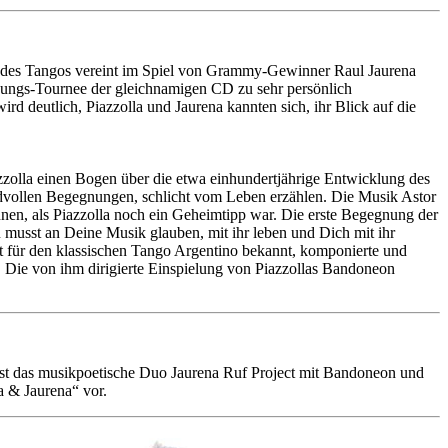
r des Tangos vereint im Spiel von Grammy-Gewinner Raul Jaurena
ungs-Tournee der gleichnamigen CD zu sehr persönlich
d deutlich, Piazzolla und Jaurena kannten sich, ihr Blick auf die
olla einen Bogen über die etwa einhundertjährige Entwicklung des
idvollen Begegnungen, schlicht vom Leben erzählen. Die Musik Astor
nnen, als Piazzolla noch ein Geheimtipp war. Die erste Begegnung der
Du musst an Deine Musik glauben, mit ihr leben und Dich mit ihr
et für den klassischen Tango Argentino bekannt, komponierte und
n. Die von ihm dirigierte Einspielung von Piazzollas Bandoneon
eist das musikpoetische Duo Jaurena Ruf Project mit Bandoneon und
a & Jaurena“ vor.