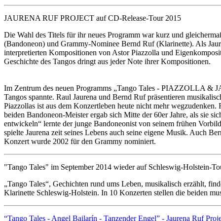
JAURENA RUF PROJECT auf CD-Release-Tour 2015
Die Wahl des Titels für ihr neues Programm war kurz und gleicherm
(Bandoneon) und Grammy-Nominee Bernd Ruf (Klarinette). Als Jaure
interpretierten Kompositionen von Astor Piazzolla und Eigenkompositi
Geschichte des Tangos dringt aus jeder Note ihrer Kompositionen.
Im Zentrum des neuen Programms „Tango Tales - PIAZZOLLA & JAUREN
Tangos spannte. Raul Jaurena und Bernd Ruf präsentieren musikalisc
Piazzollas ist aus dem Konzertleben heute nicht mehr wegzudenken. R
beiden Bandoneon-Meister ergab sich Mitte der 60er Jahre, als sie sic
entwickeln“ lernte der junge Bandoneonist von seinem frühen Vorbild
spielte Jaurena zeit seines Lebens auch seine eigene Musik. Auch Ber
Konzert wurde 2002 für den Grammy nominiert.
"Tango Tales" im September 2014 wieder auf Schleswig-Holstein-To
„Tango Tales“, Gechichten rund ums Leben, musikalisch erzählt, fin
Klarinette Schleswig-Holstein. In 10 Konzerten stellen die beiden mu
“Tango Tales - Angel Bailarín - Tanzender Engel” - Jaurena Ruf Proj