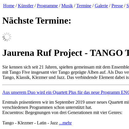
Home
/
Künstler
/
Programme
/
Musik
/
Termine
/
Galerie
/
Presse
/
S
Nächste Termine:
Jaurena Ruf Project - TANGO
Sie kennen sich seit 21 Jahren, spielten gemeinsam mit dem Ensembl
mit Tango Five insgesamt vier Tango geprägte Alben auf. Als Duo ver
Tango, Klassik, Klezmer und Jazz. Das verbindende Element dabei ist
Aus unserem Duo wird ein Quartett Plus für das neue Prog
Erstmals präsentieren wir im September 2019 unser neues Quartett mit
verschiedenen Programmen schon unterstützt hat.
Encuentros: Begegnungen von drei Generationen mit vier Genres:
Tango - Klezmer - Latin - Jazz
...mehr